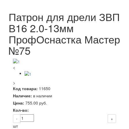
Патрон для дрели ЗВП
В16 2.0-13мм
ПрофОснастка Мастер
№75
<
>
Код товара:
11650
Наличие:
в наличии
Цена:
755.00
руб.
Кол-во:
-
+
шт